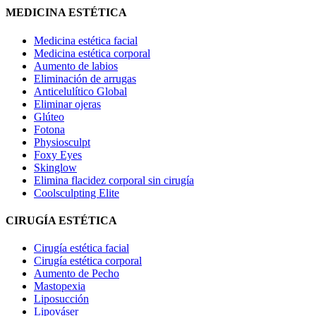
MEDICINA ESTÉTICA
Medicina estética facial
Medicina estética corporal
Aumento de labios
Eliminación de arrugas
Anticelulítico Global
Eliminar ojeras
Glúteo
Fotona
Physiosculpt
Foxy Eyes
Skinglow
Elimina flacidez corporal sin cirugía
Coolsculpting Elite
CIRUGÍA ESTÉTICA
Cirugía estética facial
Cirugía estética corporal
Aumento de Pecho
Mastopexia
Liposucción
Lipováser